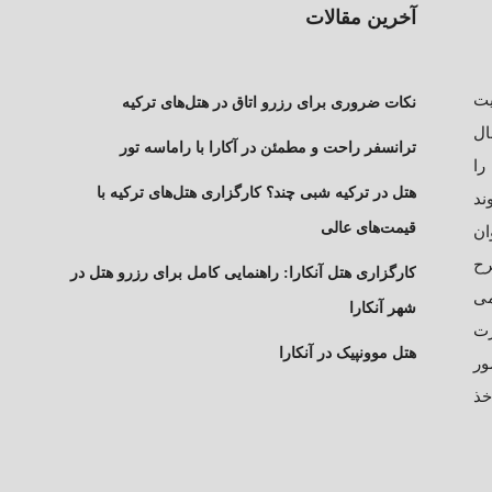
آخرین مقالات
عنایت
نکات ضروری برای رزرو اتاق در هتل‌های ترکیه
ال
ترانسفر راحت و مطمئن در آکارا با راماسه تور
 را
هتل در ترکیه شبی چند؟ کارگزاری هتل‌های ترکیه با
ند
قیمت‌های عالی
ان
رح
کارگزاری هتل آنکارا: راهنمایی کامل برای رزرو هتل در
می
شهر آنکارا
رت
هتل موونپیک در آنکارا
ور
خذ