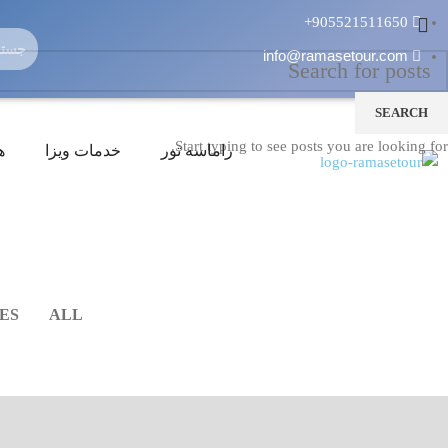
905521511650+
info@ramasetour.com
SEARCH
Start typing to see posts you are looking for.
راماسه تور
خدمات ویزا
ه
ES
ALL
KITCHEN
SUSPENDISSE QUAM AT VESTIBULUM