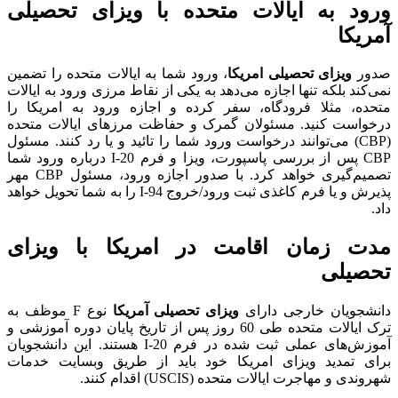
ورود به ایالات متحده با ویزای تحصیلی
آمریکا
صدور
ویزای تحصیلی امریکا
، ورود شما به ایالات متحده را تضمین
نمی‌کند بلکه تنها اجازه می‌دهد به یکی از نقاط مرزی ورود به ایالات
متحده، مثلا فرودگاه، سفر کرده و اجازه ورود به امریکا را
درخواست کنید. مسئولان گمرک و حفاظت مرزهای ایالات متحده
(CBP) می‌توانند درخواست ورود شما را تائید و یا رد کنند. مسئول
CBP پس از بررسی پاسپورت، ویزا و فرم I-20 درباره ورود شما
تصمیم‌گیری خواهد کرد. با صدور اجازه ورود، مسئول CBP مهر
پذیرش و یا فرم کاغذی ثبت ورود/خروج I-94 را به شما تحویل خواهد
داد.
مدت زمان اقامت در امریکا با ویزای
تحصیلی
دانشجویان خارجی دارای
ویزای تحصیلی آمریکا
نوع F موظف به
ترک ایالات متحده طی 60 روز پس از تاریخ پایان دوره آموزشی و
آموزش‌های عملی ثبت شده در فرم I-20 هستند. این دانشجویان
برای تمدید ویزای امریکا خود باید از طریق وبسایت خدمات
شهروندی و مهاجرت ایالات متحده (USCIS) اقدام کنند.