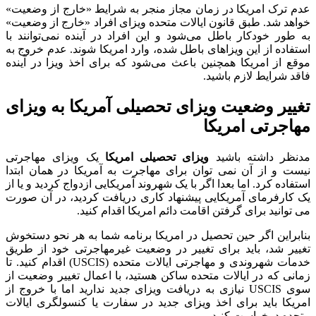
عدم ترک امریکا در زمان مجاز منجر به شرایط «خارج از وضعیت»
خواهد شد. طبق قانون ایالات متحده ویزای افراد «خارج از وضعیت»
به طور خودکار باطل می‌شود و این افراد در آینده نمی‌توانند با
استفاده از این ویزاهای باطل شده، وارد امریکا شوند. عدم خروج به
موقع از امریکا همچنین باعث می‌شود که برای اخذ ویزا در آینده
فاقد شرایط لازم باشید.
تغییر وضعیت ویزای تحصیلی آمریکا به ویزای
مهاجرتی امریکا
مدنظر داشته باشید
ویزای تحصیلی امریکا
یک ویزای مهاجرتی
نیست و از آن نمی توان برای مهاجرت به آمریکا در همان ابتدا
استفاده کرد. اما بعدا اگر با یک شهروند آمریکایی ازدواج کردید و یا از
یک کارفرمای آمریکایی پیشنهاد کاری دریافت کردید، در آن صورت
می توانید برای گرفتن اقامت دائم امریکا اقدام کنید.
بنابراین اگر حین تحصیل در امریکا برنامه شما به هر نحو دستخوش
تغییر شد، باید برای تغییر در وضعیت غیرمهاجرتی خود از طریق
خدمات شهروندی و مهاجرتی ایالات متحده (USCIS) اقدام کنید. تا
زمانی که در ایالات متحده ساکن هستید، با اعمال تغییر وضعیت از
سوی USCIS نیازی به دریافت ویزای جدید ندارید اما با خروج از
امریکا باید برای اخذ ویزای جدید در سفارت یا کنسولگری ایالات
متحده درخواست کنید.