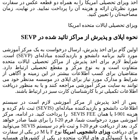
اخذ ویزای تحصیلی امریکا را به همراه دو قطعه عکس در سفارت
مورد نظرتان ارائه و هزینه آن را پرداخت نمایید. در نهایت، زمان
مصاحبه‌تان را تعیین کنید.
ویزای تحصیلی ایالات متحده امریکا
نحوه اپلای و پذیرش از مراکز تائید شده در SEVP
اولین گام برای اخذ پذیرش، ارسال درخواست به یک مرکز آموزشی
مورد تائید برنامه دانشجو و بازدیدکننده مبادله‌ای (SEVP) است.
شرایط لازم برای اخذ پذیرش از مراکز تحصیلی ایالات متحده
متفاوت است و به نوع مرکز و مقطع تحصیلی ارتباط دارد.
متقاضیان برای کسب اطلاعات بیشتر در این زمینه و آگاهی از
شرایط و مدارک مورد نیاز برای اپلای در موسسه مدنظر خود می
توانند به سایت مرکز آموزشی مراجعه کنند و یا به منظور دریافت
اطلاعات تکمیلی تر با کارشناسان کارت سبز در ارتباط باشند.
پس از اخذ پذیرش از مرکز آموزشی لازم است در سیستم
اطلاعات دانشجو و بازدیدکننده مبادله‌ای (SEVIS) ثبت نام کرده و
هزینه I-901 یا همان SEVIS FEE را پرداخت کنید. در ادامه، مرکز
آموزشی مورد درخواست شما، فرم I-20 را برای شما صادر خواهد
کرد. بعد از دریافت فرم I-20 و ثبت نام در سیستم SEVIS می‌توانید
برای دریافت
ویزای دانشجویی امریکا
نوع F یا M در یکی از سفارت
ها و یا کنسولگری های ایالات متحده در یکی از کشورهای همسایه