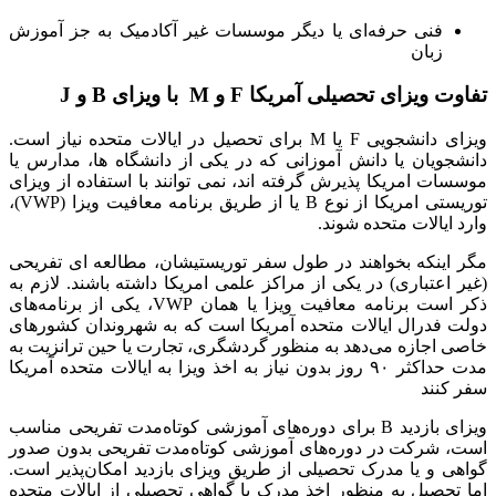
فنی حرفه‌ای یا دیگر موسسات غیر آکادمیک به جز آموزش
زبان
تفاوت ویزای تحصیلی آمریکا F و M با ویزای B و J
ویزای دانشجویی F یا M برای تحصیل در ایالات متحده نیاز است.
دانشجویان یا دانش آموزانی که در یکی از دانشگاه ها، مدارس یا
موسسات امریکا پذیرش گرفته اند، نمی توانند با استفاده از ویزای
توریستی امریکا از نوع B یا از طریق برنامه معافیت ویزا (VWP)،
وارد ایالات متحده شوند.
مگر اینکه بخواهند در طول سفر توریستیشان، مطالعه ای تفریحی
(غیر اعتباری) در یکی از مراکز علمی امریکا داشته باشند. لازم به
ذکر است برنامه معافیت ویزا یا همان VWP، یکی از برنامه‌های
دولت فدرال ایالات متحده آمریکا است که به شهروندان کشورهای
خاصی اجازه می‌دهد به منظور گردشگری، تجارت یا حین ترانزیت به
مدت حداکثر ۹۰ روز بدون نیاز به اخذ ویزا به ایالات متحده آمریکا
سفر کنند
ویزای بازدید B برای دوره‌های آموزشی کوتاه‌مدت تفریحی مناسب
است، شرکت در دوره‌های آموزشی کوتاه‌مدت تفریحی بدون صدور
گواهی و یا مدرک تحصیلی از طریق ویزای بازدید امکان‌پذیر است.
اما تحصیل به منظور اخذ مدرک یا گواهی تحصیلی از ایالات متحده