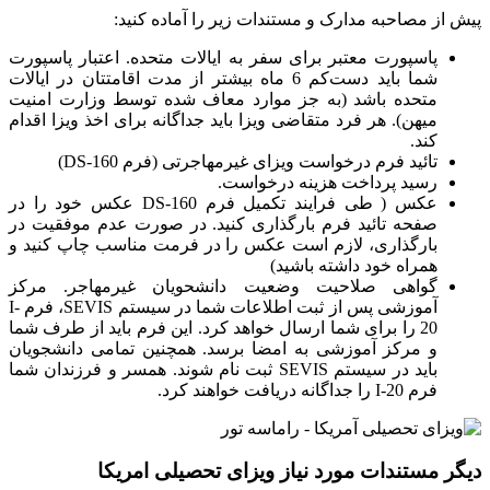
پیش از مصاحبه مدارک و مستندات زیر را آماده کنید:
پاسپورت معتبر برای سفر به ایالات متحده. اعتبار پاسپورت
شما باید دست‌کم 6 ماه بیشتر از مدت اقامتتان در ایالات
متحده باشد (به جز موارد معاف شده توسط وزارت امنیت
میهن). هر فرد متقاضی ویزا باید جداگانه برای اخذ ویزا اقدام
کند.
تائید فرم درخواست ویزای غیرمهاجرتی (فرم DS-160)
رسید پرداخت هزینه درخواست.
عکس ( طی فرایند تکمیل فرم DS-160 عکس خود را در
صفحه تائید فرم بارگذاری کنید. در صورت عدم موفقیت در
بارگذاری، لازم است عکس را در فرمت مناسب چاپ کنید و
همراه خود داشته باشید)
گواهی صلاحیت وضعیت دانشحویان غیرمهاجر. مرکز
آموزشی پس از ثبت اطلاعات شما در سیستم SEVIS، فرم I-
20 را برای شما ارسال خواهد کرد. این فرم باید از طرف شما
و مرکز آموزشی به امضا برسد. همچنین تمامی دانشجویان
باید در سیستم SEVIS ثبت نام شوند. همسر و فرزندان شما
فرم I-20 را جداگانه دریافت خواهند کرد.
دیگر مستندات مورد نیاز ویزای تحصیلی امریکا