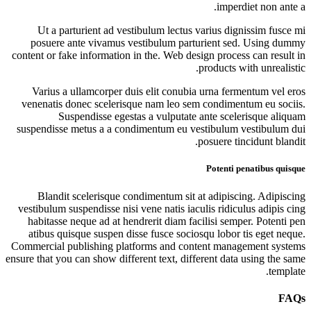
imperdiet non ante a.
Ut a parturient ad vestibulum lectus varius dignissim fusce mi
posuere ante vivamus vestibulum parturient sed. Using dummy
content or fake information in the. Web design process can result in
products with unrealistic.
Varius a ullamcorper duis elit conubia urna fermentum vel eros
venenatis donec scelerisque nam leo sem condimentum eu sociis.
Suspendisse egestas a vulputate ante scelerisque aliquam
suspendisse metus a a condimentum eu vestibulum vestibulum dui
posuere tincidunt blandit.
Potenti penatibus quisque
Blandit scelerisque condimentum sit at adipiscing. Adipiscing
vestibulum suspendisse nisi vene natis iaculis ridiculus adipis cing
habitasse neque ad at hendrerit diam facilisi semper. Potenti pen
atibus quisque suspen disse fusce sociosqu lobor tis eget neque.
Commercial publishing platforms and content management systems
ensure that you can show different text, different data using the same
template.
FAQs