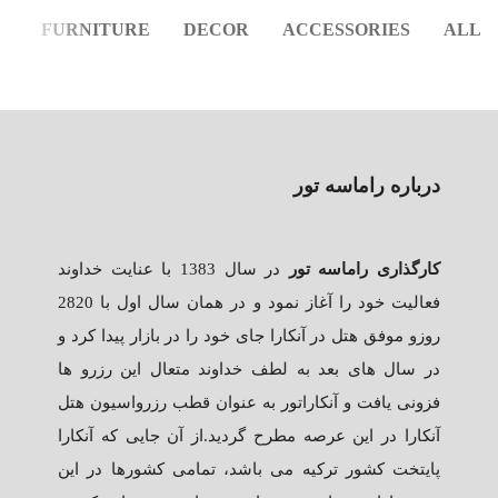
N
FURNITURE
DECOR
ACCESSORIES
ALL
ACCESSORIES
IMPERDIET MAURIS A NONTIN
ACCESSORIES
POTENTI PARTURIENT PARTURIE
درباره راماسه تور
کارگذاری راماسه تور
در سال 1383 با عنایت خداوند
فعالیت خود را آغاز نمود و در همان سال اول با 2820
روزو موفق هتل در آنکارا جای خود را در بازار پیدا کرد و
در سال های بعد به لطف خداوند متعال این رزرو ها
فزونی یافت و آنکاراتور به عنوان قطب رزرواسیون هتل
آنکارا در این عرصه مطرح گردید.از آن جایی که آنکارا
پایتخت کشور ترکیه می باشد، تمامی کشورها در این