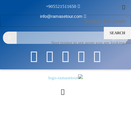
905521511650+
info@ramasetour.com
SEARCH
Start typing to see posts you are looking for.