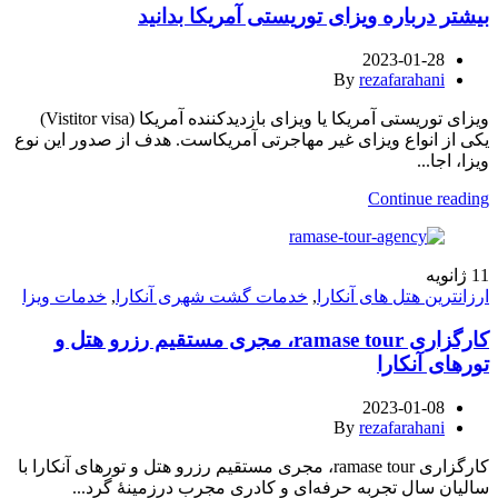
بیشتر درباره ویزای توریستی آمریکا بدانید
2023-01-28
By
rezafarahani
ویزای توریستی آمریکا یا ویزای بازدیدکننده آمریکا (Vistitor visa)
یکی از انواع ویزای غیر مهاجرتی آمریکاست. هدف از صدور این نوع
ویزا، اجا...
Continue reading
11
ژانویه
ارزانترین هتل های آنکارا
,
خدمات گشت شهری آنکارا
,
خدمات ویزا
کارگزاری ramase tour، مجری مستقیم رزرو هتل و
تورهای آنکارا
2023-01-08
By
rezafarahani
کارگزاری ramase tour، مجری مستقیم رزرو هتل و تورهای آنکارا با
سالیان سال تجربه حرفه‌ای و کادری مجرب درزمینهٔ گرد...