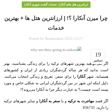
,
ارزانترین هتل های آنکارا
خدمات گشت شهری آنکارا
چرا میرن آنکارا ؟! | ارزانترین هتل ها + بهترین
خدمات
Posted by
2022-12-17
Rezafarahani
19
دسامبر
اگر می‌خواهید بهترین شهرهای ترکیه را برای زندگی بشناسید، بهتر
است بدانید که هر ساله گردشگران زیادی از ایران و کشورهای
همسایه، شهر
آنکارا
را برای سفر، تفریح و زندگی انتخاب می‌کنند.
دلیل اینکه این شهر در بین گردشگران ایرانی به شکلی خاص و مورد
پسند است چیست؟ به عبارت دیگر چرا به آنکارا می‌روند؟!
اگر قصد
مهاجرت به ترکیه
و یا
سفر به آنکارا
و سایر شهرهای ترکیه
را دارید، 83b735