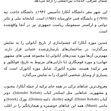
شمال شرقی، خدمات بین‌المللی را ارائه می‌دهد.
این شهر مقر دانشگاه آنکارا (تأسیس ۱۹۴۶)، دانشگاه حاجت تپه
(۱۹۶۷) و دانشگاه فنی خاورمیانه (۱۹۵۶) است. کتابخانه ملی و تئاتر
دولتی و ارکستر سمفونیک ریاست جمهوری نیز در آنجا واقع‌شده
است.
چندین موزه آنکارا که چشم‌اندازی از تاریخ آناتولی را به نمایش
می‌گذارند، در ساختمان‌های بازسازی‌شده عثمانی قرار دارند.
مهم‌ترین آن‌ها موزه تمدن‌های آناتولی (با مجموعه هیتی های مشهور
جهانی) و موزه قوم‌نگاری (با دارایی‌های مربوط به تاریخ، فولکلور و
هنر ترکیه) هستند. مقبره آتاتورک شامل موزه آتاتورک است که
بسیاری از وسایل شخصی آتاتورک را به نمایش می‌گذارد.
معروف‌ترین غذاهای ترکی در همه جای ترکیه از جمله آنکارا، محبوب
و مشهورند. غذاهایی مثل اسکندر کباب (Iskender Kebab)، دونر
کباب (Doner Kebab)، کوفته (kofte)، دلمه (Dolma)، بورک (borek) و
مانتی (Manti). همه این غذاهای خوشمزه و هیجان‌انگیز را در اغلب