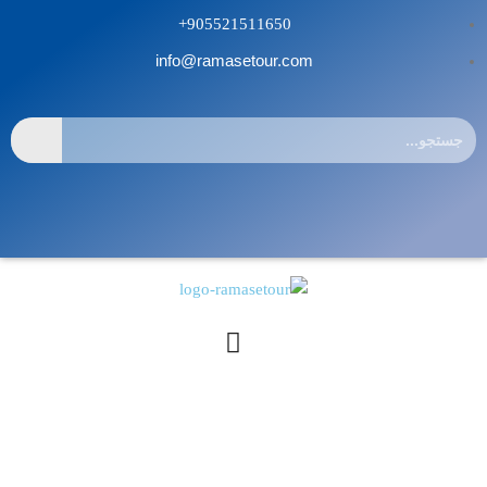
905521511650+
info@ramasetour.com