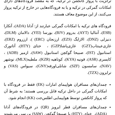
ترانزیت با پرواز کانکشن در ترکیه، که به مقصد فرودگاه‌های دارای
امکانات گمرکی در ترکیه و یا به فرودگاه‌هایی در خارج از ترکیه پرواز
می‌کنند، از این موضوع معاف هستند.
فرودگاه های ترکیه با امکانات گمرکی عبارتند از: آدانا (ADA)، آنکارا
(ESB)، آنتالیا (AYT)، بدروم (BJV)، بورسا (YEI)، دالامان (DLM)،
دنیزلی (DNZ)، الازایگ (EZS)، ارزنجان (ERC) )، ارزروم (ERZ)،
غازی‌عینتاب(GZT) غازی‌پاشا(GZP) ، ختای (HTY)، آتاتورک
استانبول (IST)، صبیحا گوکچن استانبول (SAW)، ازمیر (ADB) ،
کایسری (ASR)، قونیه (KYA)، کوتاهیه (KZR)، ملطیه(MLX)، نوشهر
(NAV)، سامسون (SZF)، شانلی‌اورفه(GNY)، سیواس (VAS) و
ترابزون (TZX).
چمدان‌های مسافران هواپیمای امارات (EK) فقط در فرودگاه با
امکانات گمرکی در داخل ترکیه قابل بررسی هستند؛ به شرط آن
که پرواز کانکشن توسط هواپیمایی اطلس‌جت (KK) انجام شود.
چمدان‌های مسافران قطر ایرویز (QR) در فرودگاه‌های آدانا
(ADA)، ختای (HTY) یا صبیحا گوکچن (SAW) بررسی می‌شوند