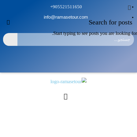
905521511650+
info@ramasetour.com
Start typing to see posts you are looking for.