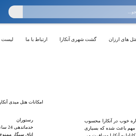
تل های ارزان
گشت شهری آنکارا
ارتباط با ما
لیست ق
امکانات هتل میدی آنکارا
رستوران
 هتل های ۴ ستاره خوب در آنکارا محسوب
خدماتدهی 24 ساعته
 مهم باعث شده که بسیاری
اتاق سیگار ممنوع
انادا به آنکارا مسافرت می