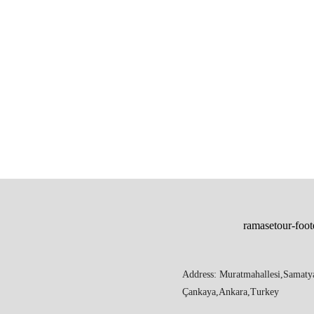
Address: Muratmahallesi,Samaty
Çankaya,Ankara,Turkey