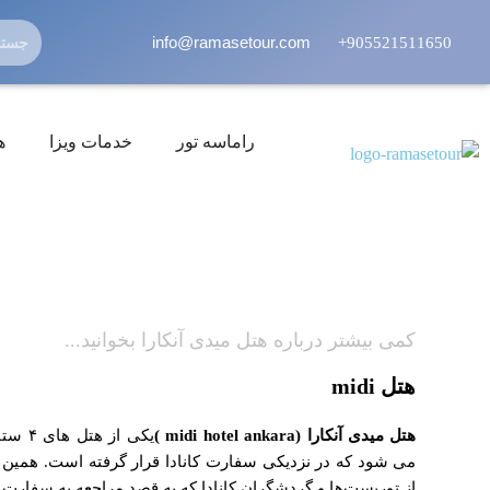
info@ramasetour.com
905521511650+
راماسه تور
خدمات ویزا
ه
کمی بیشتر درباره هتل میدی آنکارا بخوانید...
هتل
midi
هتل میدی آنکارا
(midi hotel ankara )
یکی از
می شود که در نزدیکی سفارت کانادا قرار گرفته است. همین
از توریست‌ها و گردشگران کانادا که به قصد مراجعه به سفارت ک