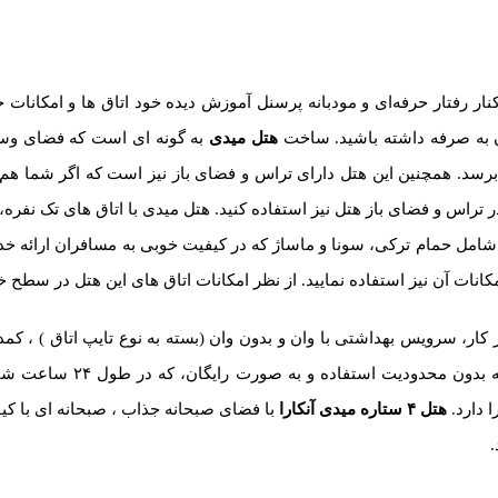
اره در کنار رفتار حرفه‌ای و مودبانه پرسنل آموزش دیده خود اتاق ها و امکا
هتل میدی
به گونه ای است که فضای وسط 
برسد. همچنین این هتل دارای تراس و فضای باز نیز است که اگر شما هم از
ر تراس و فضای باز هتل نیز استفاده کنید. هتل میدی با اتاق های تک نفره،
امی میباشد. هتل ۴ ستاره میدی در کنار مرکز اسپا (spa) شامل حمام ترکی، سونا و ماساژ که در کیفیت خو
نات آن نیز استفاده نمایید. از نظر امکانات اتاق های این هتل در سطح خو
 کار، سرویس بهداشتی با وان و بدون وان (بسته به نوع تایپ اتاق ) ، 
لوازم بهداشتی و ضدعفونی کنند
 دارد.
هتل
۴
ستاره میدی آنکارا
با فضای صبحانه جذاب ، صبحانه ای با کیف
.