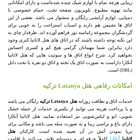
زیبایی هرچه تمام با لوازم شیک چیده شده‌است و دارای امکاناتی
مانند تهویه مطبوع، تلویزیون صفحه‌ تخت، حمام خصوصی با
دمپایی، لوازم آرایشی رایگان و سشوار می باشد. بعضی از این
اتاق‌ ها نشیمن هم دارند و اسباب استراحت را به خوبی برای
گردشگران مجموعه راماسه تور فراهم آورده اند. طرفدار چای به
این نکته توجه داشته باشند که در اتاق‌ های هتل لاتانیا کتری وجود
دارد بنابراین شما مهمانان گرامی هیچ کم و کسری احساس
نخواهید کرد. شرح انواع اتاق ها و سوئیت هایی که هتل لاتانیا
آنکارا داراست به صورت اتاق یک تخته و اتاق دو نفره با تخت دابل
(DBL) است.
امکانات رفاهی هتل Latanya ترکیه
خدمات اتاق و نظافت روزانه
هتل
Latanya
ترکیه
رایگان می باشد
و با پرداخت هزینه می‌ توانید از یکسری خدمات از جمله خشک‌
شویی، اتو و لباس‌شویی نیز استفاده نمایید. هتل لاتانیا آنکارا
دارای باغ و تراسی زیبا و به صورت مبله می باشد و مکانی برای
برپا نمودن آتش در آن تعبیه شده است. کارکنان
هتل
لاتانیا
آنکارا
کاملاً حرفه‌ ای و دوستانه تلاش می‌کنند تا اقامت