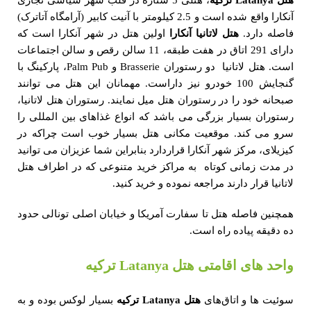
آنکارا واقع شده است و 2.5 کیلومتر با آنیت کابیر (آرامگاه آتاترک)
فاصله دارد.
هتل لاتانیا آنکارا
اولین هتل در شهر آنکارا است که
دارای 291 اتاق در هفت طبقه، 11 سالن رقص و سالن اجتماعات
است. هتل لاتانیا دو رستوران Brasserie و Palm Pub، پارکینگ با
گنجایش 100 خودرو نیز داراست. مهمانان این هتل می توانند
صبحانه خود را در رستوران هتل میل نمایند. رستوران هتل لاتانیا،
رستوران بسیار بزرگی می باشد که انواع غذاهای بین المللی را
سرو می کند. موقعیت مکانی هتل بسیار خوب است چراکه در
کیزیلای، مرکز شهر آنکارا قراردارد بنابراین شما عزیزان می توانید
در مدت زمانی کوتاه به مراکز خرید متنوعی که در اطراف هتل
لاتانیا قرار دارند مراجعه نموده و خرید کنید.
همچنین فاصله هتل تا سفارت آمریکا و خیابان اصلی تونالی حدود
ده دقیقه پیاده راه است.
واحد های اقامتی هتل Latanya ترکیه
سوئیت ها و اتاق‌های
هتل
Latanya
ترکیه
بسیار لوکس بوده و به