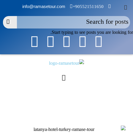
info@ramasetour.com
905521511650+
Start typing to see posts you are looking for.