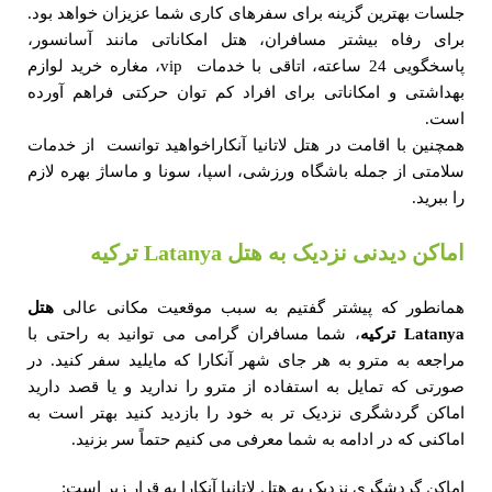
جلسات بهترین گزینه برای سفرهای کاری شما عزیزان خواهد بود.
برای رفاه بیشتر مسافران، هتل امکاناتی مانند آسانسور،
پاسخگویی 24 ساعته، اتاقی با خدمات vip، مغاره خرید لوازم
بهداشتی و امکاناتی برای افراد کم ‌توان حرکتی فراهم آورده
است.
همچنین با اقامت در هتل لاتانیا آنکاراخواهید توانست از خدمات
سلامتی از جمله باشگاه ورزشی، اسپا، سونا و ماساژ بهره‌ لازم
را ببرید.
اماکن دیدنی نزدیک به هتل Latanya ترکیه
همانطور که پیشتر گفتیم به سبب موقعیت مکانی عالی
هتل
Latanya
ترکیه
، شما مسافران گرامی می توانید به راحتی با
مراجعه به مترو به هر جای شهر آنکارا که مایلید سفر کنید. در
صورتی که تمایل به استفاده از مترو را ندارید و یا قصد دارید
اماکن گردشگری نزدیک تر به خود را بازدید کنید بهتر است به
اماکنی که در ادامه به شما معرفی می کنیم حتماً سر بزنید.
اماکن گردشگری نزدیک به هتل لاتانیا آنکارا به قرار زیر است: