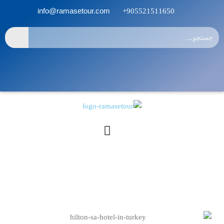
info@ramasetour.com
905521511650+