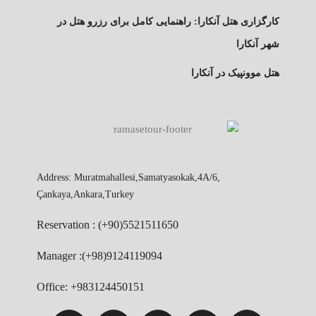
کارگزاری هتل آنکارا: راهنمایی کامل برای رزرو هتل در
شهر آنکارا
هتل موونپیک در آنکارا
Address: Muratmahallesi,Samatyasokak,4A/6,
Çankaya,Ankara,Turkey
Reservation : (+90)5521511650
Manager :(+98)9124119094
Office: +983124450151