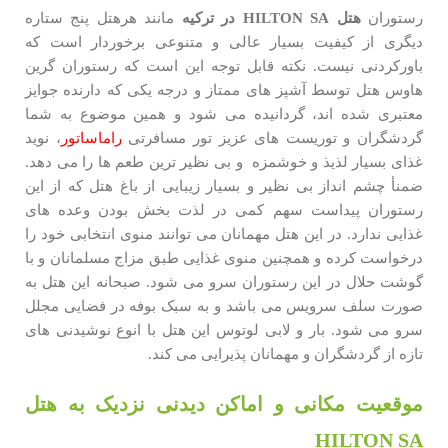
رستوران
هتل
HILTON SA
در ترکیه
مانند هرهتل پنج ستاره
دیگری از کیفیت بسیار عالی و متنوعی برخوردار است که
باورکردنی نیست. نکته قابل توجه این است که رستوران گرین
هاوس هتل توسط آشپز های ممتاز و درجه یکی که دارنده جوایز
معتبری شده اند، گردانیده می شود و همین موضوع به شما
گردشگران و توریست های عزیز تور مسافرتی
راماساتور
، نوید
غذای بسیار لذیذ و خوشمزه و بی نظیر ترین طعم ها را می دهد.
ضمنأ چشم انداز بی نظیر و بسیار زیبایی از باغ هتل که از این
رستوران پیداست سهم کمی در لذت بخش بودن وعده های
غذایی ندارد. در این هتل مهمانان می توانند منوی انتخابی خود را
درخواست کرده و همچنین منوی غذایی طبق مزاج مسلمانان و با
گوشت حلال در این رستوران سرو می شود. صبحانه این هتل به
صورت سلف سرویس می باشد و به سبک بوفه در فضایی مجلل
سرو می شود. بار و لابی لوتوس این هتل با انوع نوشیدنی های
تازه از گردشگران و مهمانان پذیرایی می کند.
موقعیت مکانی و اماکن دیدنی نزدیک به هتل
HILTON SA