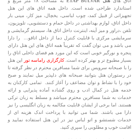
اتاق های
هتل
ETAP BULVAR
به مساحت ۱۸ متر مربع و
استاندارد طراحی شده است. داخل همه اتاق های این هتل
تجهیزاتی از قبیل کمد، چوب لباسی، یخچال، میز کار، مینی بار
داخل اتاق، لوازم بهداشتی در داخل حمام و دستشویی، تلویزیون،
تلفن ،دراور و میز آینه، اینترنت داخل اتاق ها، سیستم گرمایشی و
سرمایشی مرکزی با قابلیت کنترل دما از داخل اتاقو… را دارا
می باشد و می توان گفت که تقریباً همه اتاق های این هتل دارای
پنجره و نورگیر خوبی است که این مورد هم فضای داخلی اتاق را
بسیار مطبوع تر و بهتر کرده است.
کارگزاری راماسه تور
این هتل
را با صبحانه سرویس برای شما مسافرین محترم در نظر گرفته تا
در رستوران هتل بتوانید صبحانه های دلپذیر میل نمایند و صبح
خود را با نشاط و توان مضاعف را آغاز کنند. تمامی کارکنان به
خدمه هتل در کمال ادب و روی گشاده آماده پذیرایی و ارائه
خدمات به شما مسافرین محترم میباشد و مسلط به زبان ترکی
هستند. اما برخی از ایشان قابلیت مکالمه به زبان انگلیسی را نیز
دارا می باشند. شما می توانید با پرداخت اندک هزینه ای از
خدمات شستشو و اتو لباس نیز در این هتل استفاده نمایید و
اقامت خوب و مطلوبی را سپری کنید.