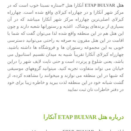
هتل
ETAP BULVAR
آنکارا هتل ۳ستاره نسبتا خوب است که در
مرکز شهر آنکارا و در چهارراه کیزلای واقع شده است. چهارراه
کیزلای اصلی‌ترین چهارراه مرکز شهر آنکارا میباشد که در آن
بسیاری از برندهای پوشاک، اغذیه و رستورانها شعبه دارند و چون
این هتل هم در این منطقه واقع شده لذا می‌توان گفت که شما با
اقامت در این هتل مقرون به صرفه به راحتی می‌توانید دسترسی
خوبی به این مجموعه رستوران ها و فروشگاه ها داشته باشید.
چهارراه کیزلای آنکارا تقریباً شبیه به میدان تقسیم استانبول می
باشد، یعنی شلوغ و پرتردد است و حتی نایت لایف شهر را دراین
خیابان می تواند متفاوت تجربه کنید. میتوانید گروههای موسیقی
که شبها در این منطقه می نوازند و میخوانند را مشاهده کرده، از
گشت شبانه خود در این منطقه لذت ببرید و خاطره زیبا برای خود
در دفتر خاطرات تان ثبت نمایید
درباره هتل ETAP BULVAR آنکارا