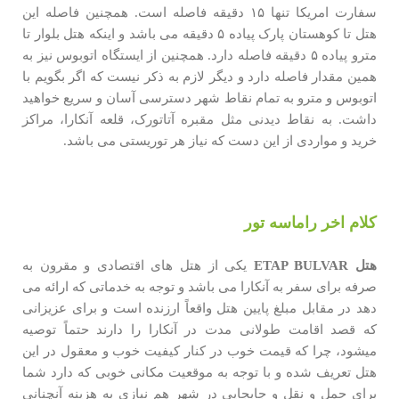
سفارت امریکا تنها ۱۵ دقیقه فاصله است. همچنین فاصله این
هتل تا کوهستان پارک پیاده ۵ دقیقه می باشد و اینکه هتل بلوار تا
مترو پیاده ۵ دقیقه فاصله دارد. همچنین از ایستگاه اتوبوس نیز به
همین مقدار فاصله دارد و دیگر لازم به ذکر نیست که اگر بگویم با
اتوبوس و مترو به تمام نقاط شهر دسترسی آسان و سریع خواهید
داشت. به نقاط دیدنی مثل مقبره آتاتورک، قلعه آنکارا، مراکز
خرید و مواردی از این دست که نیاز هر توریستی می باشد.
کلام اخر راماسه تور
هتل
ETAP BULVAR
یکی از هتل های اقتصادی و مقرون به
صرفه برای سفر به آنکارا می باشد و توجه به خدماتی که ارائه می
دهد در مقابل مبلغ پایین هتل واقعاً ارزنده است و برای عزیزانی
که قصد اقامت طولانی مدت در آنکارا را دارند حتماً توصیه
میشود، چرا که قیمت خوب در کنار کیفیت خوب و معقول در این
هتل تعریف شده و با توجه به موقعیت مکانی خوبی که دارد شما
برای حمل و نقل و جابجایی در شهر هم نیازی به هزینه آنچنانی