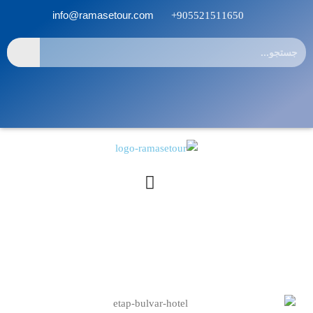
info@ramasetour.com
905521511650+