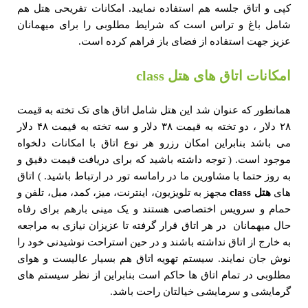
کپی و اتاق جلسه هم استفاده نمایید. امکانات تفریحی هتل هم
شامل باغ و تراس است که شرایط مطلوبی را برای میهمانان
عزیز جهت استفاده از فضای باز فراهم کرده است.
امکانات اتاق های هتل class
همانطور که عنوان شد این هتل شامل اتاق های تک تخته به قیمت
۲۸ دلار ، دو تخته به قیمت ۳۸ دلار و سه تخته به قیمت ۴۸ دلار
می باشد بنابراین امکان رزرو هر نوع اتاق با امکانات دلخواه
موجود است. ( توجه داشته باشید که برای دریافت قیمت دقیق و
به روز حتما با مشاورین ما در راماسه تور در ارتباط باشید. ) اتاق
های
هتل
class
مجهز به تلویزیون، اینترنت، میز، کمد، مبل، تلفن و
حمام و سرویس اختصاصی هستند و یک مینی بارهم برای رفاه
حال میهمانان در هر اتاق قرار گرفته تا عزیزان نیازی به مراجعه
به خارج از اتاق نداشته باشند و در حین استراحت نوشیدنی خود را
نوش جان نمایند. سیستم تهویه اتاق هم بسیار عالیست و هوای
مطلوبی در تمام اتاق ها حاکم است بنابراین از نظر سیستم های
گرمایشی و سرمایشی خیالتان راحت باشد.