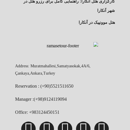
کارگزاری هتل آنکارا: راهنمایی کامل برای رزرو هتل در
شهر آنکارا
هتل موونپیک در آنکارا
Address: Muratmahallesi,Samatyasokak,4A/6,
Çankaya,Ankara,Turkey
Reservation : (+90)5521511650
Manager :(+98)9124119094
Office: +983124450151