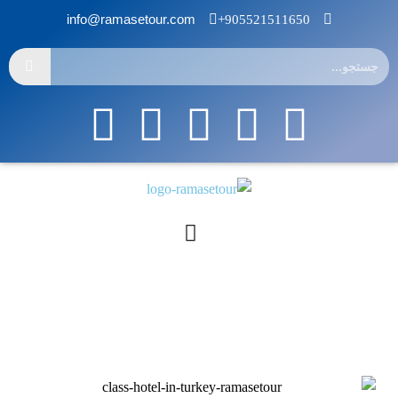
info@ramasetour.com
905521511650+