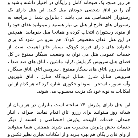
هر روز صبح، یک صبحانه کامل و رایگان در اختیار داشته باشید و
آن را در اتاق شخصی خودتان میل کنید. این هتل دارای یک
رستوران اختصاصی هم می باشد ؛ بنابراین شما از مراجعه به
رستوران های خارج از هتل بی نیاز هستید و میتوانید غذای خود را
از منوی رستوران انتخاب کرده و همانجا میل بفرمایید. همچنین
در این هتل غذای مخصوص کودک هم سرو می شود که برای
خانواده های دارای فرزند کوچک، بسیار حائز اهمیت است. از
خدمات عمومی هتل می توان به وضعیت سیگار ممنوع در کل
فضای هتل،سرویس گرمایش،کرایه ماشین ، اتاق های ضد صدا ،
فامیلی روم ،اتاق های سیگار ممنوع ، سرویس اتاق ،اتاق سیگار ،
سرویس شاتل شارژ ،شاتل فرودگاه شارژ ، اتاق تلوزیون
وآسانسور ، استخر ، سونا و جکوزی اشاره کرد که هر کدام از این
امکانات به نوبه خود یک مزیت محسوب می شوند.
این هتل دارای پذیرش ۲۴ ساعته است بنابراین در هر زمان از
شبانه روز میتوانید برای رزرو اتاق اقدام نمایید. صرافی، انبار
چمدان، خدمات کابینت، پذیرش اختصاصی و قفسه از دیگر
خدمات بخش پذیرش محسوب می شوند. همچنین شما میتوانید
از وای فای رایگان هم بهره ببرید و از امکانات تجاری نظیر فکس و